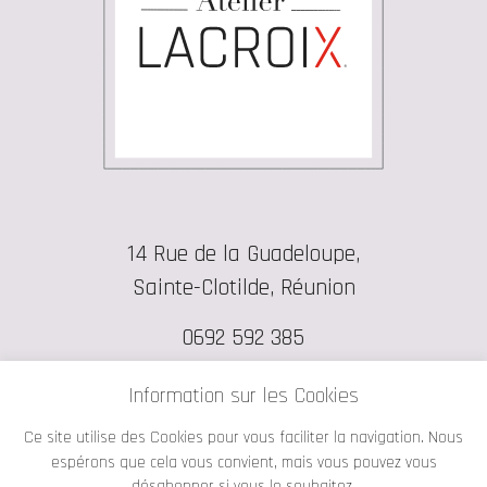
14 Rue de la Guadeloupe,
Sainte-Clotilde, Réunion
0692 592 385
contact@atelierlacroix.re
Information sur les Cookies
Ce site utilise des Cookies pour vous faciliter la navigation. Nous
espérons que cela vous convient, mais vous pouvez vous
désabonner si vous le souhaitez.